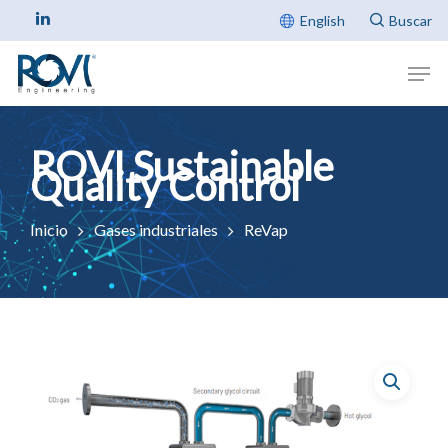
English
Inicio
Gases industriales
ReVap