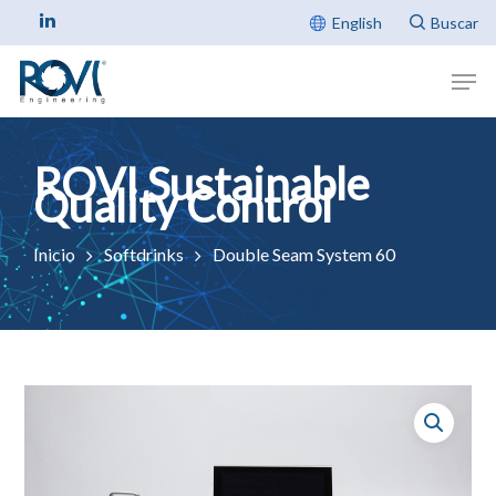
English
Inicio
Softdrinks
Double Seam System 60